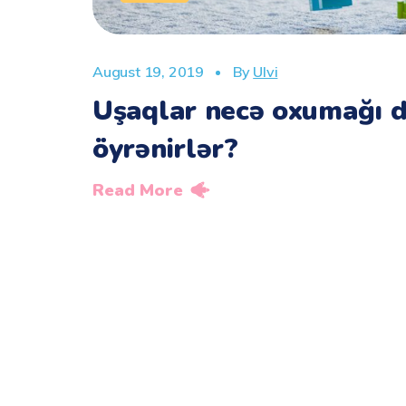
August 19, 2019
By
Ulvi
Uşaqlar necə oxumağı d
öyrənirlər?
Read More