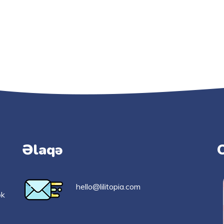
Əlaqə
hello@lilitopia.com
ək