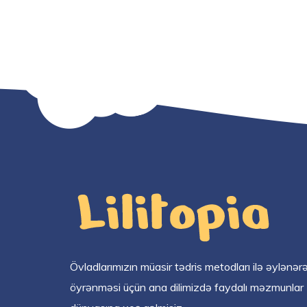
Övladlarımızın müasir tədris metodları ilə əylənər
öyrənməsi üçün ana dilimizdə faydalı məzmunlar