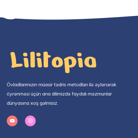
Övladlarımızın müasir tədris metodları ilə əylənərək
öyrənməsi üçün ana dilimizdə faydalı məzmunlar
dünyasına xoş gəlmisiz.