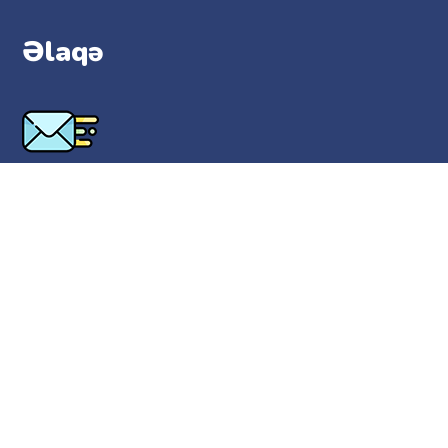
Əlaqə
hello@lilitopia.com
Obrazlar