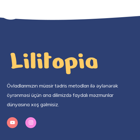
Övladlarımızın müasir tədris metodları ilə əylənərək
öyrənməsi üçün ana dilimizdə faydalı məzmunlar
dünyasına xoş gəlmisiz.