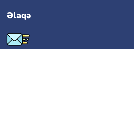
Əlaqə
hello@lilitopia.com
Obrazlar